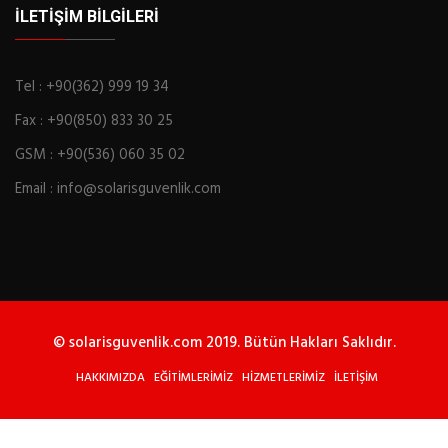
İLETIŞIM BILGILERI
Tel : +90(362) 999 19 34
Fax : +90(850) 833 30 25
GSM : +90(536) 060 35 02
Email : info@solarisguvenlik.com
© solarisguvenlik.com 2019. Bütün Hakları Saklıdır.
HAKKIMIZDA
EĞİTİMLERİMİZ
HİZMETLERİMİZ
İLETİŞİM