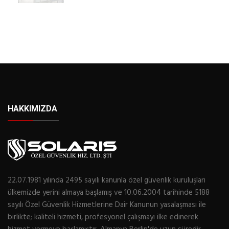
HAKKIMIZDA
22.07.1981 yılında 2495 sayılı kanunla özel güvenlik kuruluşları
ülkemizde yerini almaya başlamış ve 10.06.2004 tarihinde 5188
sayılı Özel Güvenlik Hizmetlerine Dair Kanunun yasalaşması ile
birlikte; kaliteli hizmeti, profesyonel çalışmayı ilke edinerek