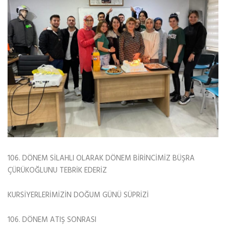
106. DÖNEM SİLAHLI OLARAK DÖNEM BİRİNCİMİZ BÜŞRA
ÇÜRÜKOĞLUNU TEBRİK EDERİZ
KURSİYERLERİMİZİN DOĞUM GÜNÜ SÜPRİZİ
106. DÖNEM ATIŞ SONRASI