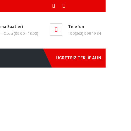
şma Saatleri
Telefon
i - C.tesi (09.00 - 18.00)
+90(362) 999 19 34
ÜCRETSİZ TEKLİF ALIN
M ETMEKTEDİR.