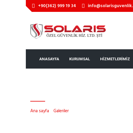
+90(362) 999 19 34
info@solarisguvenlik
ANASAYFA
KURUMSAL
HİZMETLERİMİZ
DÖNEMSEL OLARAK 
Ana sayfa
»
Galeriler
»
DÖNEMSEL OLARAK KURS KAYI