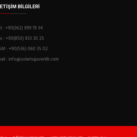
LETIŞIM BILGILERI
l : +90(362) 999 19 34
x : +90(850) 833 30 25
SM : +90(536) 060 35 02
ail : info@solarisguvenlik.com