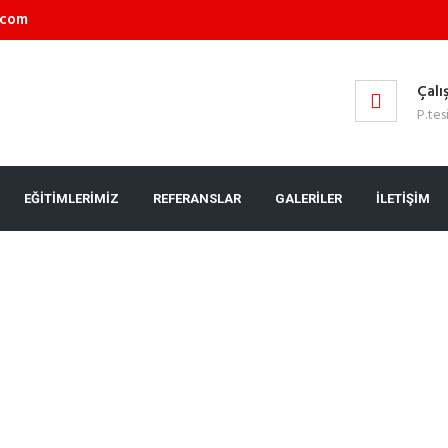
.com
Çalı
P.tes
EĞİTİMLERİMİZ
REFERANSLAR
GALERİLER
İLETİŞİM
KURS KAYITLARIMIZ DEVA
TLARIMIZ DEVAM ETMEKTEDİR.